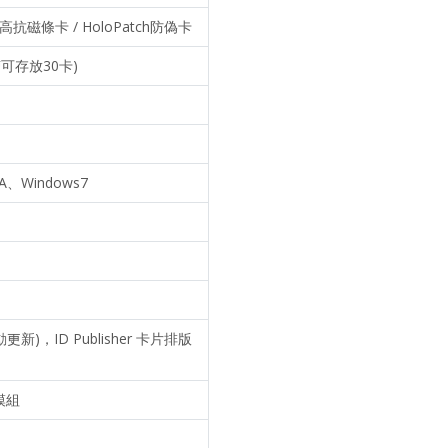
高抗磁條卡 / HoloPatch防偽卡
可存放30卡)
A、Windows7
新)，ID Publisher 卡片排版
模組