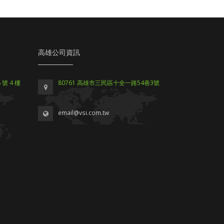
高雄公司資訊
號 4 樓
80761 高雄市三民區十全一路54巷3號
email@vsi.com.tw