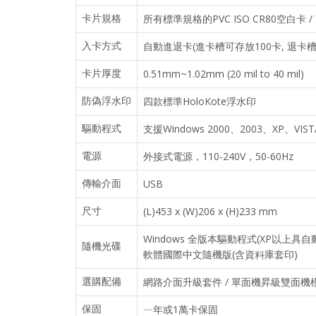
卡片規格
所有標準規格的PVC ISO CR80空白卡 / 
入卡方式
自動進退卡(進卡槽可存放100卡, 退卡槽
卡片厚度
0.51mm~1.02mm (20 mil to 40 mil)
防偽浮水印
四款標準HoloKote浮水印
驅動程式
支援Windows 2000、2003、XP、VIST
電源
外接式電源，110-240V，50-60Hz
傳輸介面
USB
尺寸
(L)453 x (W)206 x (H)233 mm
Windows 全版本驅動程式(XP以上具自動更
隨機光碟
軟體國際中文隨機版(含資料庫套印)
選購配備
網路介面升級套件 / 單面機昇級雙面機
保固
ㄧ年或1萬卡保固