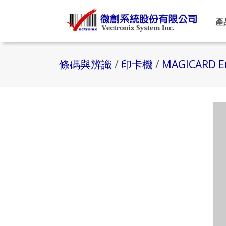
產
條碼與辨識
/
印卡機
/
MAGICARD 