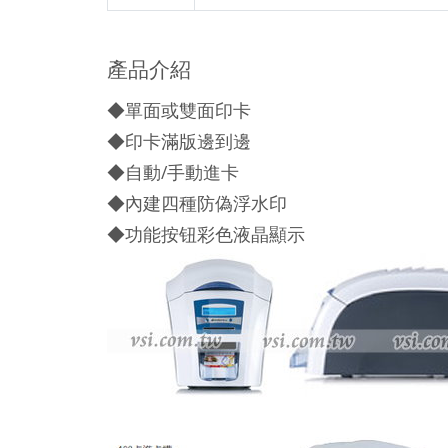
產品介紹
◆單面或雙面印卡
◆印卡滿版邊到邊
◆自動/手動進卡
◆內建四種防偽浮水印
◆功能按钮彩色液晶顯示