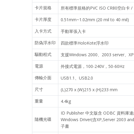
卡片規格
所有標準規格的PVC ISO CR80空白卡 / H
卡片厚度
0.51mm~1.02mm (20 mil to 40 mil)
入卡方式
手動單張入卡
防偽浮水印
四款標準HoloKote浮水印
驅動程式
支援Windows 2000、2003 server、X
電源
外接式電源，100-240V，50-60Hz
傳輸介面
USB1.1、USB2.0
尺寸
(L)270 x (W)215 x (H)233 mm
重量
4.4kg
ID Publisher 中文版含 ODBC 
隨機光碟
Windows Driver(含XP,Server 2003 an
子書