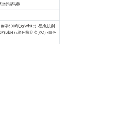
7811磁條編碼器
帶600印次(White) -黑色抗刮
(Blue) /綠色抗刮次(KO) /白色