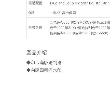
選購配備
HiCo and LoCo encoder ISO std. 
保固
ㄧ年或1萬卡保固
五色色帶300印次(YMCKO) /黑色及護膜色
色帶選擇
色帶1000印次(K) /藍色抗刮色帶1000印次
抗刮色帶1000印色帶1000印次(Green)
產品介紹
◆印卡滿版邊到邊
◆內建四種浮水印