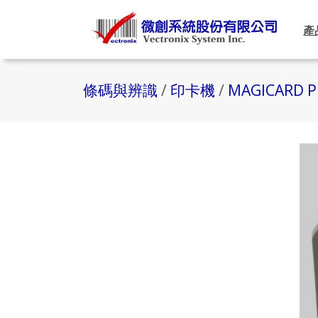
產
條碼與辨識
/
印卡機
/
MAGICARD