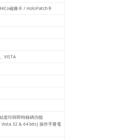
iCo磁條卡 / HoloPatch卡
P、VISTA
資料庫連結套印與即時錄碼功能
d Vista 32 & 64 bits) 操作手冊電